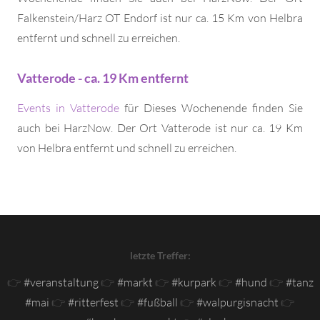
Falkenstein/Harz OT Endorf ist nur ca. 15 Km von Helbra
entfernt und schnell zu erreichen.
Vatterode - ca. 19 Km entfernt
Events in Vatterode
für Dieses Wochenende finden Sie
auch bei HarzNow. Der Ort Vatterode ist nur ca. 19 Km
von Helbra entfernt und schnell zu erreichen.
letzte Treffer:
👉
#veranstaltung
👉
#markt
👉
#kurpark
👉
#hund
👉
#tanz
#mai
👉
#ritterfest
👉
#fußball
👉
#walpurgisnacht
👉