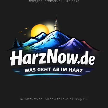
#bergbauernmarkt
👉
#alpaka
© HarzNow.de - Made with Love in HBS @ HZ