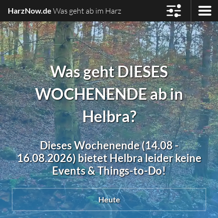
HarzNow.de
Was geht ab im Harz
Was geht DIESES
WOCHENENDE ab in
Helbra?
Dieses Wochenende (14.08 -
16.08.2026) bietet Helbra leider keine
Events & Things-to-Do!
Heute