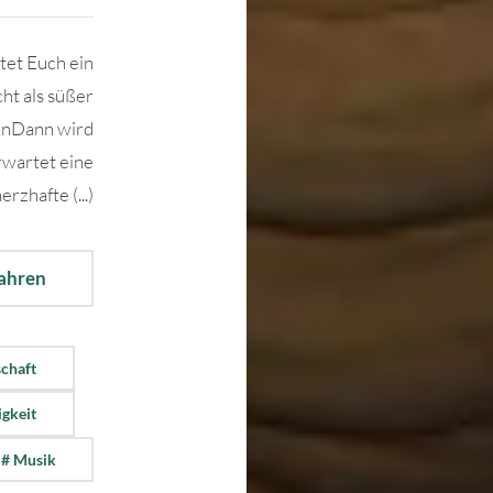
et Euch ein
ht als süßer
enDann wird
rwartet eine
erzhafte (...)
fahren
chaft
igkeit
# Musik