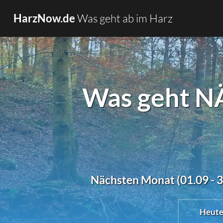
Was geht ab im Harz
HarzNow.de
Was geht N
Nächsten Monat (01.09 - 3
Heut