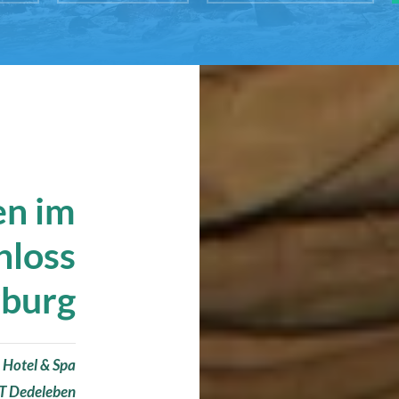
en im
hloss
burg
r
Hotel & Spa
T Dedeleben