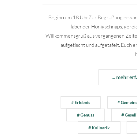
Beginn um 18 UhrZur Begrüßung erwart
labender Honigschnaps, gereic
Willkommensgruß aus vergangenen Zeit
aufgetischt und aufgetafelt. Euch e
h
... mehr er
# Erlebnis
# Gemeins
# Genuss
# Gesell
# Kulinarik