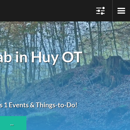
b in Huy OT
s 1 Events & Things-to-Do!
...