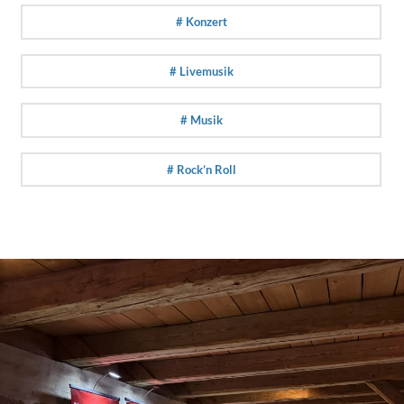
# Konzert
# Livemusik
# Musik
# Rock’n Roll