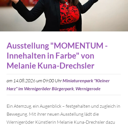
Ausstellung "MOMENTUM -
Innehalten in Farbe" von
Melanie Kuna-Drechsler
am 14.08.2026 um 09:00 Uhr
Miniaturenpark "Kleiner
Harz" im Wernigeröder Bürgerpark
,
Wernigerode
Ein Atemzug, ein Augenblick – festgehalten und zugleich in
Bewegung. Mit ihrer neuen Ausstellung lädt die
Wernigeröder Künstlerin Melanie Kuna-Drechsler dazu