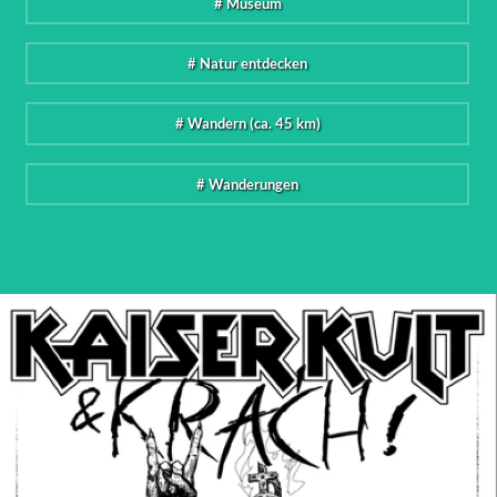
# Museum
# Natur entdecken
# Wandern (ca. 45 km)
# Wanderungen