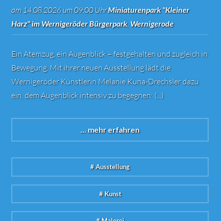
am 14.08.2026 um 09:00 Uhr
Miniaturenpark "Kleiner
Harz" im Wernigeröder Bürgerpark
,
Wernigerode
Ein Atemzug, ein Augenblick – festgehalten und zugleich in
Bewegung. Mit ihrer neuen Ausstellung lädt die
Wernigeröder Künstlerin Melanie Kuna-Drechsler dazu
ein, dem Augenblick intensiv zu begegnen: (...)
... mehr erfahren
# Ausstellung
# Kunst
# Malerei