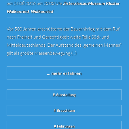
am 14.08.2026 um 10:00 Uhr
ZisterzienserMuseum Kloster
Walkenried
,
Walkenried
Vor 500 Jahren erschütterte der Bauernkrieg mit dem Ruf
nach Freiheit und Gerechtigkeit weite Teile Süd- und
Mitteldeutschlands. Der Aufstand des „gemeinen Mannes“
gilt als größte Massenbewegung (...)
... mehr erfahren
# Ausstellung
# Brauchtum
# Führungen