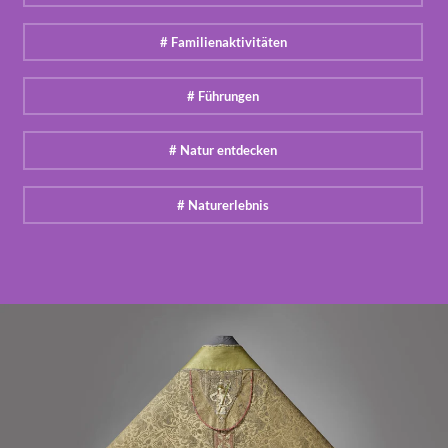
# Familienaktivitäten
# Führungen
# Natur entdecken
# Naturerlebnis