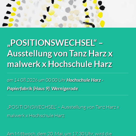
„POSITIONSWECHSEL“ –
Ausstellung von Tanz Harz x
malwerk x Hochschule Harz
am 14.08.2026 um 00:00 Uhr
Hochschule Harz -
Papierfabrik (Haus 9)
,
Wernigerode
„POSITIONSWECHSEL“ – Ausstellung von Tanz Harz x
malwerk x Hochschule Harz
Am Mittwoch, dem 20. Mai, um 17:30 Uhr, wird die