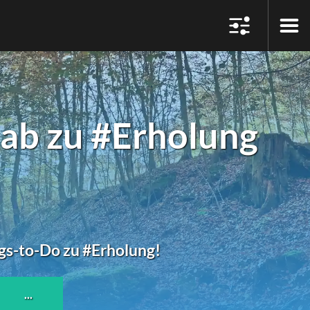
b zu #Erholung
ngs-to-Do zu #Erholung!
...