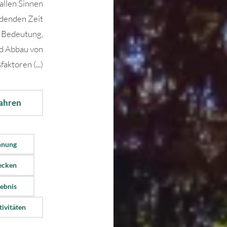
allen Sinnen
rdenden Zeit
 Bedeutung,
d Abbau von
faktoren (...)
fahren
nnung
ecken
lebnis
ivitäten