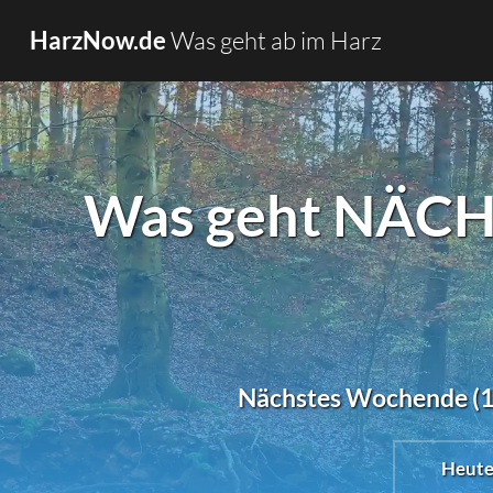
Was geht ab im Harz
HarzNow.de
Was geht NÄCH
Nächstes Wochende (14.
Heut