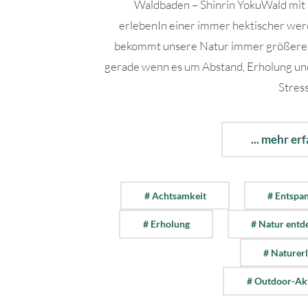
Waldbaden – Shinrin YokuWald mit 
erlebenIn einer immer hektischer we
bekommt unsere Natur immer größere
gerade wenn es um Abstand, Erholung un
Stress
... mehr er
# Achtsamkeit
# Entspa
# Erholung
# Natur entd
# Naturer
# Outdoor-Akt