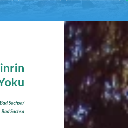
inrin
Yoku
 Bad Sachsa/
,
Bad Sachsa