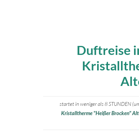
Duftreise i
Kristallt
Al
startet in weniger als 8 STUNDEN (u
Kristalltherme "Heißer Brocken" A