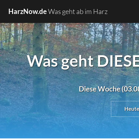
Was geht ab im Harz
HarzNow.de
Was geht DIES
Diese Woche (03.08
Heut