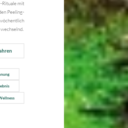
-Rituale mit
en Peeling-
 wöchentlich
wechselnd.
fahren
nnung
lebnis
Wellness