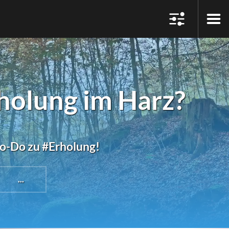
olung im Harz?
to-Do zu #Erholung!
...