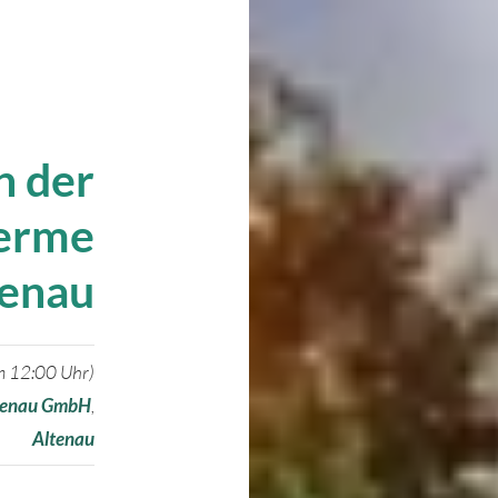
n der
herme
tenau
m 12:00 Uhr)
ltenau GmbH
,
Altenau