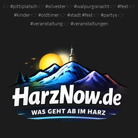
👉
#pittiplatsch
👉
#silvester
👉
#walpurgisnacht
👉
#fest
👉
#kinder
👉
#oldtimer
👉
#stadt #fest
👉
#partys
👉
#veranstaltung
👉
#veranstaltungen