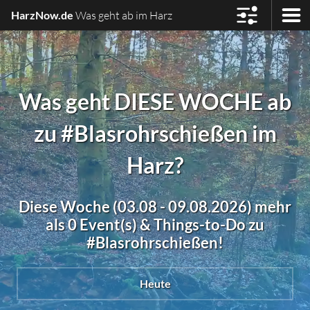
HarzNow.de
Was geht ab im Harz
Was geht DIESE WOCHE ab
zu #Blasrohrschießen im
Harz?
Diese Woche (03.08 - 09.08.2026) mehr
als 0 Event(s) & Things-to-Do zu
#Blasrohrschießen!
Heute