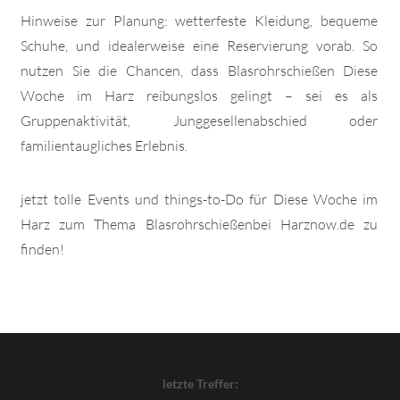
Hinweise zur Planung: wetterfeste Kleidung, bequeme
Schuhe, und idealerweise eine Reservierung vorab. So
nutzen Sie die Chancen, dass Blasrohrschießen Diese
Woche im Harz reibungslos gelingt – sei es als
Gruppenaktivität, Junggesellenabschied oder
familientaugliches Erlebnis.
jetzt tolle Events und things-to-Do für Diese Woche im
Harz zum Thema Blasrohrschießenbei Harznow.de zu
finden!
letzte Treffer: