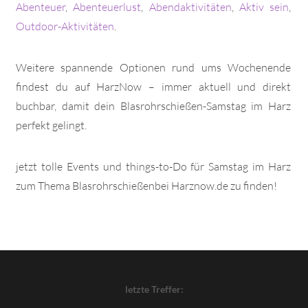
Abenteuer
,
Abenteuerlust
,
Abendaktivitäten
,
Aktiv sein
,
Outdoor-Aktivitäten
.
Weitere spannende Optionen rund ums Wochenende
findest du auf HarzNow – immer aktuell und direkt
buchbar, damit dein Blasrohrschießen-Samstag im Harz
perfekt gelingt.
jetzt tolle Events und things-to-Do für Samstag im Harz
zum Thema Blasrohrschießenbei Harznow.de zu finden!
letzte Treffer: