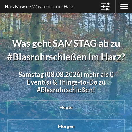
HarzNow.de
Was geht ab im Harz
Was geht SAMSTAG ab zu
#Blasrohrschießen im Harz?
Samstag (08.08.2026) mehr als 0
Event(s) & Things-to-Do zu
#Blasrohrschießen!
Heute
Morgen