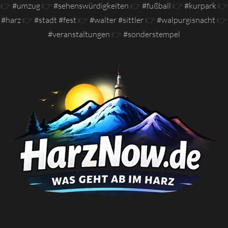
👉
#umzug
👉
#sehenswürdigkeiten
👉
#fußball
👉
#kurpark
👉
#harz
👉
#stadt #fest
👉
#walter #sittler
👉
#walpurgisnacht
👉
#veranstaltungen
👉
#sonderstempel