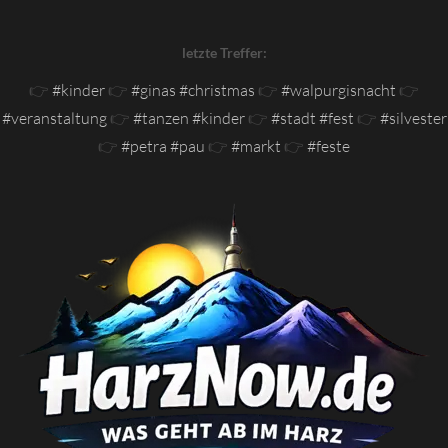
letzte Treffer:
👉
#kinder
👉
#ginas #christmas
👉
#walpurgisnacht
👉
#veranstaltung
👉
#tanzen #kinder
👉
#stadt #fest
👉
#silvester
👉
#petra #pau
👉
#markt
👉
#feste