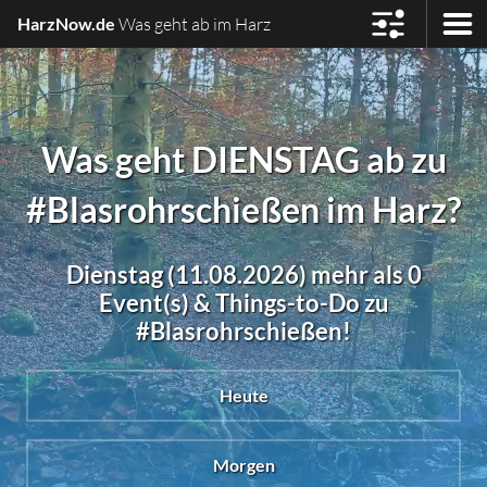
HarzNow.de
Was geht ab im Harz
Was geht DIENSTAG ab zu
#Blasrohrschießen im Harz?
Dienstag (11.08.2026) mehr als 0
Event(s) & Things-to-Do zu
#Blasrohrschießen!
Heute
Morgen