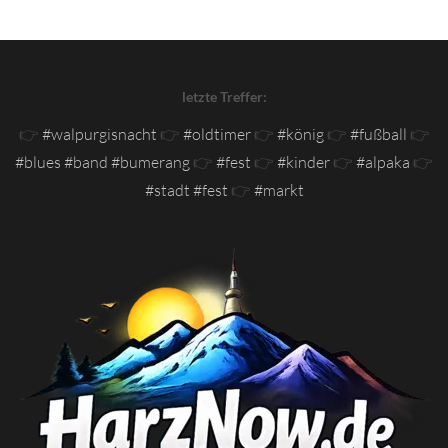
letzte Treffer:
👉
#walpurgisnacht
👉
#oldtimer
👉
#könig
👉
#fußball
👉
#blues #band #bumerang
👉
#fest
👉
#kinder
👉
#alpaka
👉
#stadt #fest
👉
#markt