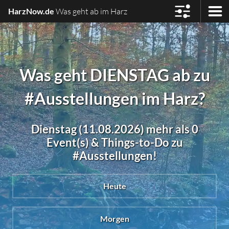
HarzNow.de
Was geht ab im Harz
Was geht DIENSTAG ab zu
#Ausstellungen im Harz?
Dienstag (11.08.2026) mehr als 0
Event(s) & Things-to-Do zu
#Ausstellungen!
Heute
Morgen