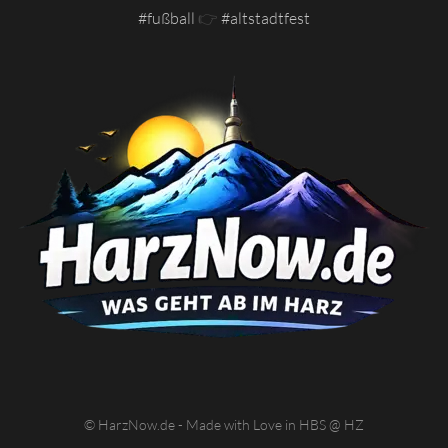
#fußball
👉
#altstadtfest
© HarzNow.de - Made with Love in HBS @ HZ