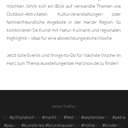
möchten, lohnt sich ein Blick auf verwandte Themen wie
Outdoor-Aktivitäten, Kulturveranstaltungen oder
familienfreundliche Angebote in der Harzer Region. So
kombinieren Sie Kunst mit Natur, Kulinarik und regionalen
Highlights – ideal für eine abwechslungsreiche Woche.
Jetzt tolle Events und things-to-Do für Nächste Woche im
Harz zum Thema Ausstellungenbei Harznow.de zu finden!
letzte Treffer:
👉
#pittiplatsch
👉
#markt
👉
#fest
👉
#september
👉
#petra
#pau
👉
#kunstkreis #brunshausen
👉
#höhle
👉
#kinder
👉