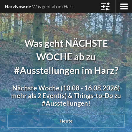
HarzNow.de
Was geht ab im Harz
Was geht NÄCHSTE
WOCHE ab zu
#Ausstellungen im Harz?
Nächste Woche (10.08 - 16.08.2026)
mehr als 2 Event(s) & Things-to-Do zu
#Ausstellungen!
Heute