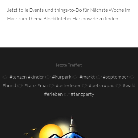
Jetzt tolle Events und things-to-Do für Nächste Woche im
Harz zum Thema Blockflötebei Harznow.de zu finden!
letzte Treffer:
👉
#tanzen #kinder
👉
#kurpark
👉
#markt
👉
#september
👉
#hund
👉
#tanz #mai
👉
#osterfeuer
👉
#petra #pau
👉
#wald
#erleben
👉
#tanzparty