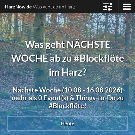
HarzNow.de
Was geht ab im Harz
Was geht NÄCHSTE
WOCHE ab zu #Blockflöte
im Harz?
Nächste Woche (10.08 - 16.08.2026)
mehr als 0 Event(s) & Things-to-Do zu
#Blockflöte!
Heute