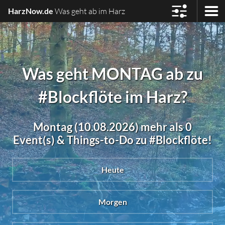
HarzNow.de
Was geht ab im Harz
Was geht MONTAG ab zu
#Blockflöte im Harz?
Montag (10.08.2026) mehr als 0
Event(s) & Things-to-Do zu #Blockflöte!
Heute
Morgen