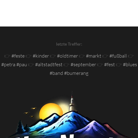
letzte Treffer:
👉
#feste
👉
#kinder
👉
#oldtimer
👉
#markt
👉
#fußball
👉
#petra #pau
👉
#altstadtfest
👉
#september
👉
#fest
👉
#blues
#band #bumerang