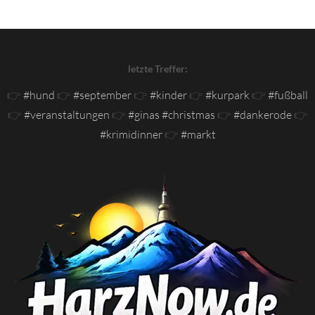
letzte Treffer:
👉
#hund
👉
#september
👉
#kinder
👉
#kurpark
👉
#fußball
👉
#veranstaltungen
👉
#ginas #christmas
👉
#dankerode
👉
#krimidinner
👉
#markt