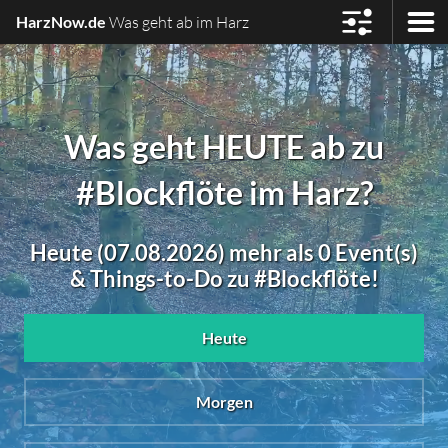
HarzNow.de
Was geht ab im Harz
Was geht HEUTE ab zu
#Blockflöte im Harz?
Heute (07.08.2026) mehr als 0 Event(s)
& Things-to-Do zu #Blockflöte!
Heute
Morgen