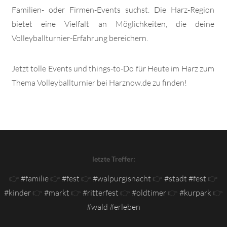
Familien- oder Firmen-Events suchst. Die Harz-Region
bietet eine Vielfalt an Möglichkeiten, die deine
Volleyballturnier-Erfahrung bereichern.
Jetzt tolle Events und things-to-Do für Heute im Harz zum
Thema Volleyballturnier bei Harznow.de zu finden!
letzte Treffer:
👉
#familie
👉
#fest
👉
#walpurgisnacht
👉
#stadt #fest
👉
#kinder
👉
#markt
👉
#ritterfest
👉
#oldtimer
👉
#kurpark
👉
#wald #erleben