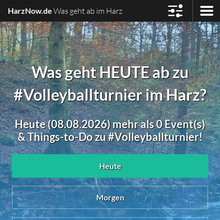
HarzNow.de
Was geht ab im Harz
Was geht HEUTE ab zu
#Volleyballturnier im Harz?
Heute (08.08.2026) mehr als 0 Event(s)
& Things-to-Do zu #Volleyballturnier!
Heute
Morgen