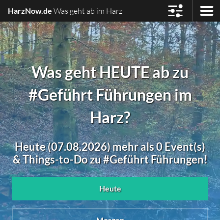
HarzNow.de
Was geht ab im Harz
Was geht HEUTE ab zu
#Geführt Führungen im
Harz?
Heute (07.08.2026) mehr als 0 Event(s)
& Things-to-Do zu #Geführt Führungen!
Heute
Morgen