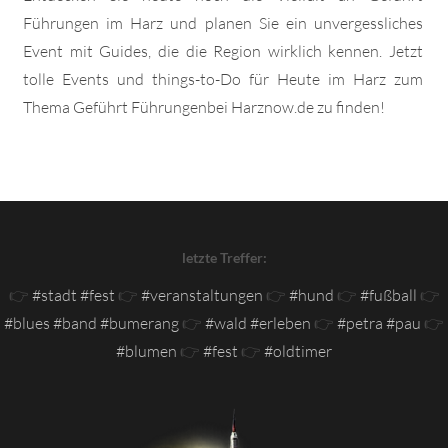
Führungen im Harz und planen Sie ein unvergessliches
Event mit Guides, die die Region wirklich kennen. Jetzt
tolle Events und things-to-Do für Heute im Harz zum
Thema Geführt Führungenbei Harznow.de zu finden!
letzte Treffer:
👉
#stadt #fest
👉
#veranstaltungen
👉
#hund
👉
#fußball
👉
#blues #band #bumerang
👉
#wald #erleben
👉
#petra #pau
👉
#blumen
👉
#fest
👉
#oldtimer