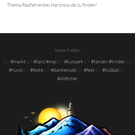
Thema Radfahrenbei Harznow.de zu finden!
letzte Treffer:
👉
#markt
👉
#tanz #mai
👉
#kurpark
👉
#tanzen #kinder
👉
#hund
👉
#feste
👉
#dankerode
👉
#fest
👉
#fußball
👉
#oldtimer