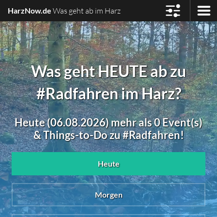
HarzNow.de
Was geht ab im Harz
Was geht HEUTE ab zu
#Radfahren im Harz?
Heute (06.08.2026) mehr als 0 Event(s)
& Things-to-Do zu #Radfahren!
Heute
Morgen