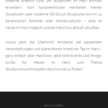
kreative Erlebnis rund um Skulpturen im Harz sinnvoll
erweitern: Vom handwerklichen Herstellen kleiner
Skulpturen über moderne 3D-Druck-Skulpturen bis hin zu
keramischen Arbeiten oder Holzskulpturen – alles ist
heute im Harz möglich und bei HarzNow aktuell abrufbar.
Nutze jetzt die Übersicht, entdecke die passenden
Veranstaltungen und plane deinen kreativen Tag im Harz –
ganz einfach über HarzNow. jetzt tolle Events und things-
to-Do für Heute im Harz zum Thema
Skultpurenworkshopbei Harznow.de zu finden!
letzte Treffer: