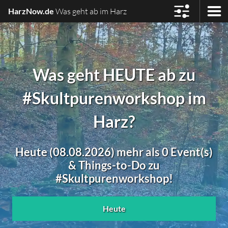
HarzNow.de
Was geht ab im Harz
Was geht HEUTE ab zu
#Skultpurenworkshop im
Harz?
Heute (08.08.2026) mehr als 0 Event(s)
& Things-to-Do zu
#Skultpurenworkshop!
Heute