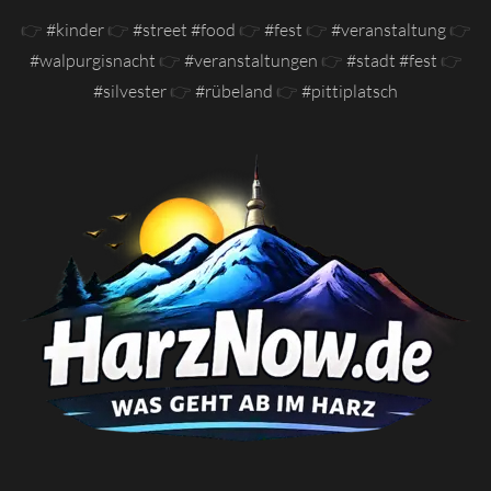
👉
#kinder
👉
#street #food
👉
#fest
👉
#veranstaltung
👉
#walpurgisnacht
👉
#veranstaltungen
👉
#stadt #fest
👉
#silvester
👉
#rübeland
👉
#pittiplatsch