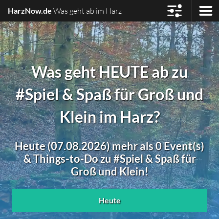
HarzNow.de
Was geht ab im Harz
Was geht HEUTE ab zu
#Spiel & Spaß für Groß und
Klein im Harz?
Heute (07.08.2026) mehr als 0 Event(s)
& Things-to-Do zu #Spiel & Spaß für
Groß und Klein!
Heute