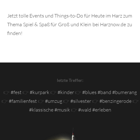
Jetzt tolle Events und Things-to-Do für Heute im Harz zum
Thema Spiel & Spaß für Groß und Klein bei Harznow.de zu
finden!
letzte Treffer:
👉
#fest
👉
#kurpark
👉
#kinder
👉
#blues #band #bumerang
👉
#familienfest
👉
#umzug
👉
#silvester
👉
#benzingerode
👉
#klassische #musik
👉
#wald #erleben