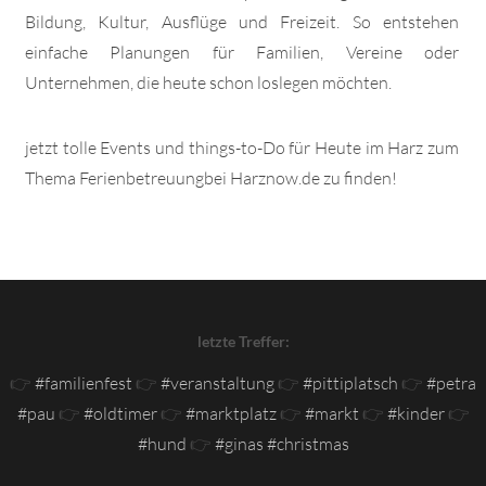
Bildung, Kultur, Ausflüge und Freizeit. So entstehen
einfache Planungen für Familien, Vereine oder
Unternehmen, die heute schon loslegen möchten.
jetzt tolle Events und things-to-Do für Heute im Harz zum
Thema Ferienbetreuungbei Harznow.de zu finden!
letzte Treffer:
👉
#familienfest
👉
#veranstaltung
👉
#pittiplatsch
👉
#petra
#pau
👉
#oldtimer
👉
#marktplatz
👉
#markt
👉
#kinder
👉
#hund
👉
#ginas #christmas