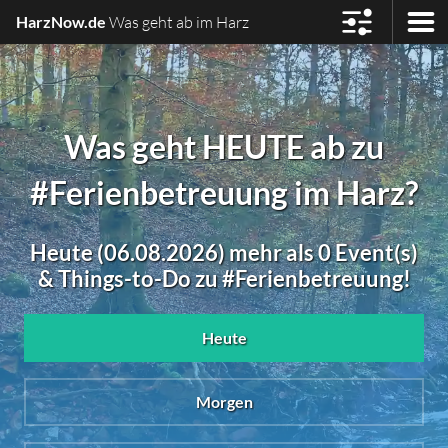
HarzNow.de
Was geht ab im Harz
Was geht HEUTE ab zu
#Ferienbetreuung im Harz?
Heute (06.08.2026) mehr als 0 Event(s)
& Things-to-Do zu #Ferienbetreuung!
Heute
Morgen