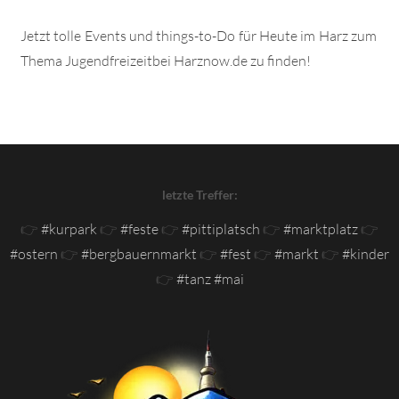
Jetzt tolle Events und things-to-Do für Heute im Harz zum
Thema Jugendfreizeitbei Harznow.de zu finden!
letzte Treffer:
👉
#kurpark
👉
#feste
👉
#pittiplatsch
👉
#marktplatz
👉
#ostern
👉
#bergbauernmarkt
👉
#fest
👉
#markt
👉
#kinder
👉
#tanz #mai