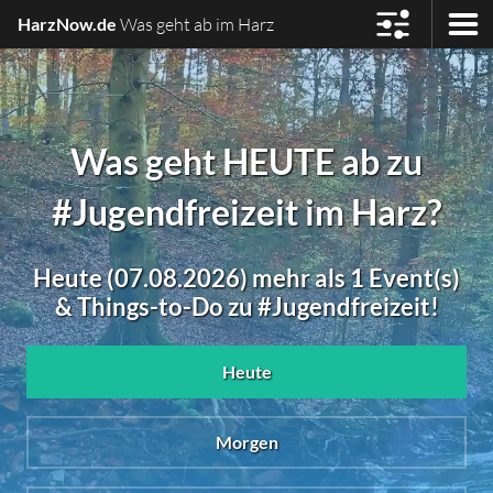
HarzNow.de
Was geht ab im Harz
Was geht HEUTE ab zu
#Jugendfreizeit im Harz?
Heute (07.08.2026) mehr als 1 Event(s)
& Things-to-Do zu #Jugendfreizeit!
Heute
Morgen