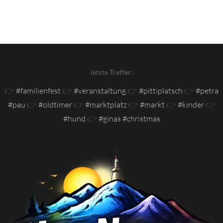
letzte Treffer:
👉
#familienfest
👉
#veranstaltung
👉
#pittiplatsch
👉
#petra
#pau
👉
#oldtimer
👉
#marktplatz
👉
#markt
👉
#kinder
👉
#hund
👉
#ginas #christmas