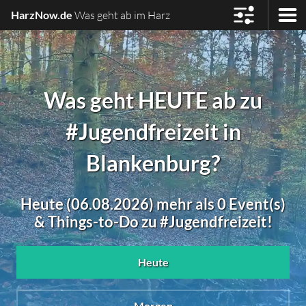
HarzNow.de
Was geht ab im Harz
Was geht HEUTE ab zu
#Jugendfreizeit in
Blankenburg?
Heute (06.08.2026) mehr als 0 Event(s)
& Things-to-Do zu #Jugendfreizeit!
Heute
Morgen