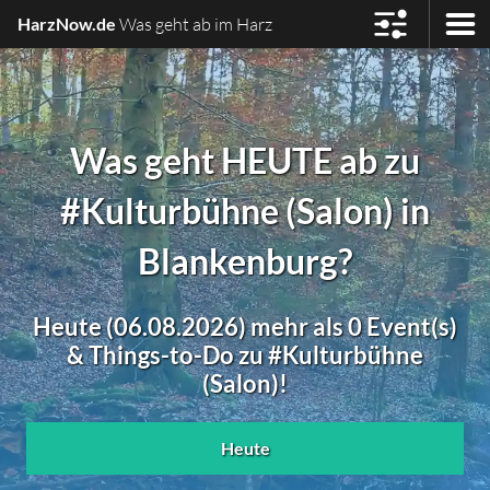
HarzNow.de
Was geht ab im Harz
Was geht HEUTE ab zu
#Kulturbühne (Salon) in
Blankenburg?
Heute (06.08.2026) mehr als 0 Event(s)
& Things-to-Do zu #Kulturbühne
(Salon)!
Heute