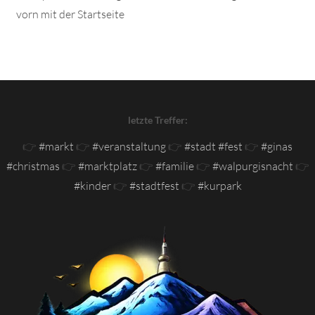
vorn mit der Startseite
letzte Treffer:
👉
#markt
👉
#veranstaltung
👉
#stadt #fest
👉
#ginas
#christmas
👉
#marktplatz
👉
#familie
👉
#walpurgisnacht
👉
#kinder
👉
#stadtfest
👉
#kurpark