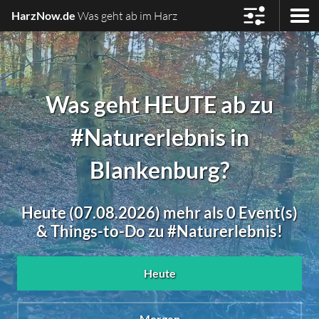
HarzNow.de
Was geht ab im Harz
Was geht HEUTE ab zu
#Naturerlebnis in
Blankenburg?
Heute (07.08.2026) mehr als 0 Event(s)
& Things-to-Do zu #Naturerlebnis!
Heute
Morgen