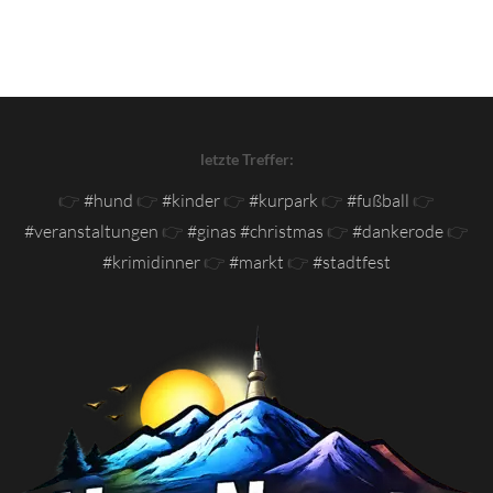
letzte Treffer:
👉
#hund
👉
#kinder
👉
#kurpark
👉
#fußball
👉
#veranstaltungen
👉
#ginas #christmas
👉
#dankerode
👉
#krimidinner
👉
#markt
👉
#stadtfest