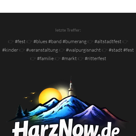
letzte Treffer:
👉
#fest
👉
#blues #band #bumerang
👉
#altstadtfest
👉
#kinder
👉
#veranstaltung
👉
#walpurgisnacht
👉
#stadt #fest
👉
#familie
👉
#markt
👉
#ritterfest