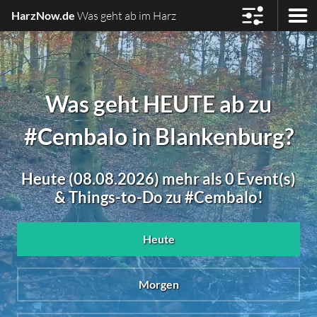
HarzNow.de
Was geht ab im Harz
Was geht HEUTE ab zu
#Cembalo in Blankenburg?
Heute (08.08.2026) mehr als 0 Event(s)
& Things-to-Do zu #Cembalo!
Heute
Morgen