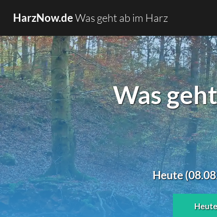
Was geht ab im Harz
HarzNow.de
Was geht
Heute (08.08
Heut