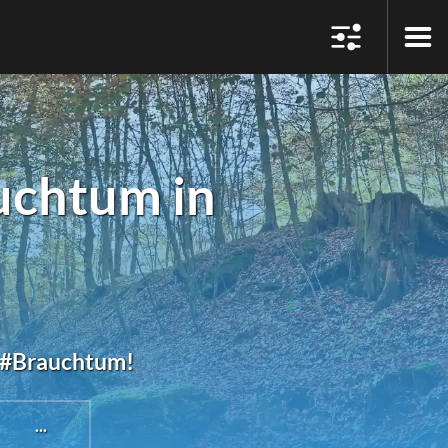
uchtum in
u #Brauchtum!
...