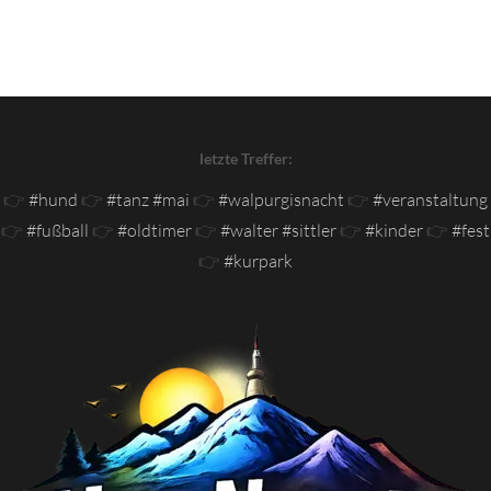
letzte Treffer:
👉
#hund
👉
#tanz #mai
👉
#walpurgisnacht
👉
#veranstaltung
👉
#fußball
👉
#oldtimer
👉
#walter #sittler
👉
#kinder
👉
#fest
👉
#kurpark