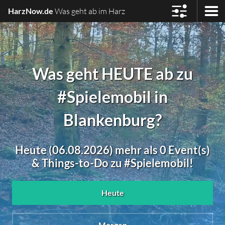
HarzNow.de
Was geht ab im Harz
Was geht HEUTE ab zu
#Spielemobil in
Blankenburg?
Heute (06.08.2026) mehr als 0 Event(s)
& Things-to-Do zu #Spielemobil!
Heute
Morgen