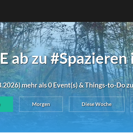
 ab zu #Spazieren 
.2026) mehr als 0 Event(s) & Things-to-Do z
e
Morgen
Diese Woche