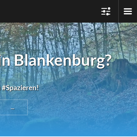
in Blankenburg?
u #Spazieren!
...