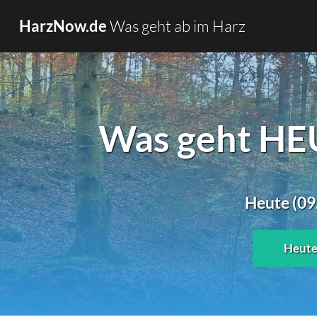
Was geht ab im Harz
HarzNow.de
Was geht HEU
Heute (09
Heut