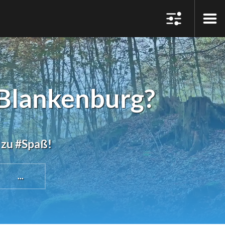
 Blankenburg?
 zu #Spaß!
...