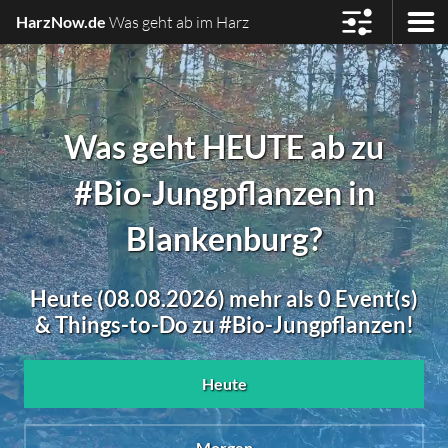
HarzNow.de
Was geht ab im Harz
Was geht HEUTE ab zu
#Bio-Jungpflanzen in
Blankenburg?
Heute (08.08.2026) mehr als 0 Event(s)
& Things-to-Do zu #Bio-Jungpflanzen!
Heute
Morgen