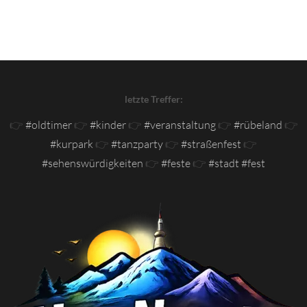
letzte Treffer:
👉
#oldtimer
👉
#kinder
👉
#veranstaltung
👉
#rübeland
👉
#kurpark
👉
#tanzparty
👉
#straßenfest
👉
#sehenswürdigkeiten
👉
#feste
👉
#stadt #fest