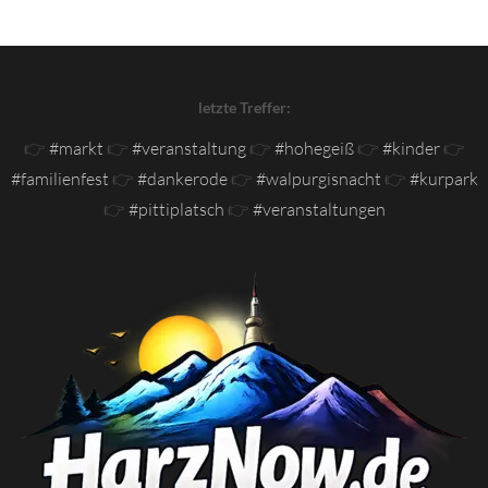
letzte Treffer:
👉
#markt
👉
#veranstaltung
👉
#hohegeiß
👉
#kinder
👉
#familienfest
👉
#dankerode
👉
#walpurgisnacht
👉
#kurpark
👉
#pittiplatsch
👉
#veranstaltungen