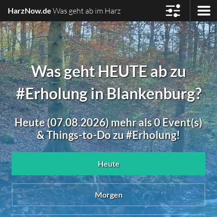
HarzNow.de
Was geht ab im Harz
Was geht HEUTE ab zu
#Erholung in Blankenburg?
Heute (07.08.2026) mehr als 0 Event(s)
& Things-to-Do zu #Erholung!
Heute
Morgen