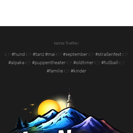
letzte Treffer:
👉
#hund
👉
#tanz #mai
👉
#september
👉
#straßenfest
👉
#alpaka
👉
#puppentheater
👉
#oldtimer
👉
#fußball
👉
#familie
👉
#kinder