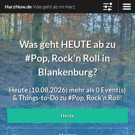
HarzNow.de
Was geht ab im Harz
Was geht HEUTE ab zu
#Pop, Rock'n Roll in
Blankenburg?
Heute (10.08.2026) mehr als 0 Event(s)
& Things-to-Do zu #Pop, Rock'n Roll!
Heute
Morgen