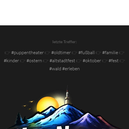
letzte Treffer:
👉
#puppentheater
👉
#oldtimer
👉
#fußball
👉
#familie
👉
#kinder
👉
#ostern
👉
#altstadtfest
👉
#oktober
👉
#fest
👉
#wald #erleben