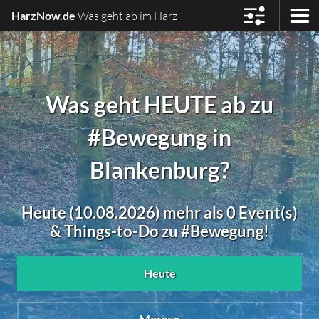
HarzNow.de
Was geht ab im Harz
Was geht HEUTE ab zu
#Bewegung in
Blankenburg?
Heute (10.08.2026) mehr als 0 Event(s)
& Things-to-Do zu #Bewegung!
Heute
Morgen