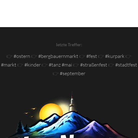
letzte Treffer:
👉
#ostern
👉
#bergbauernmarkt
👉
#fest
👉
#kurpark
👉
#markt
👉
#kinder
👉
#tanz #mai
👉
#straßenfest
👉
#stadtfest
👉
#september