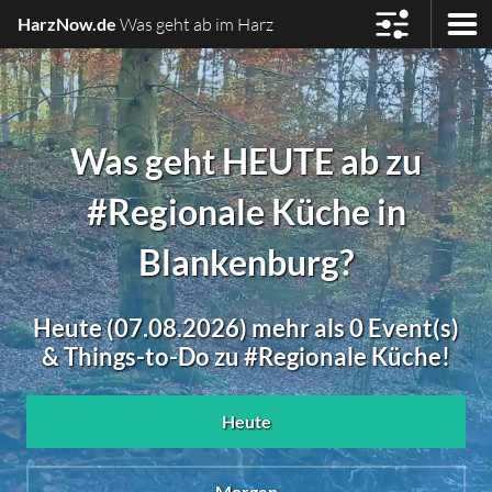
HarzNow.de
Was geht ab im Harz
Was geht HEUTE ab zu
#Regionale Küche in
Blankenburg?
Heute (07.08.2026) mehr als 0 Event(s)
& Things-to-Do zu #Regionale Küche!
Heute
Morgen