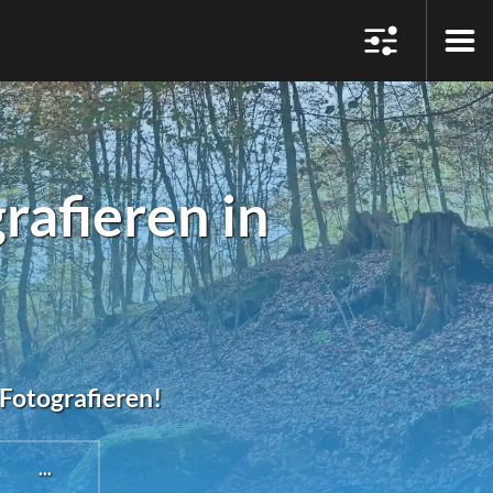
afieren in
#Fotografieren!
...