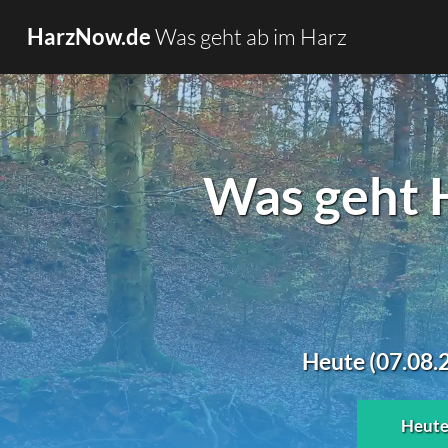
Was geht ab im Harz
HarzNow.de
Was geht 
Heute (07.08.2
Heut