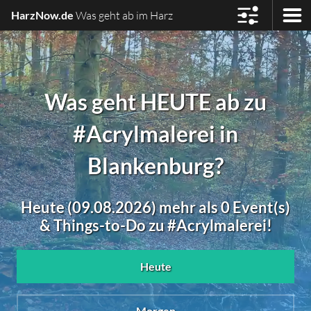
HarzNow.de
Was geht ab im Harz
Was geht HEUTE ab zu
#Acrylmalerei in
Blankenburg?
Heute (09.08.2026) mehr als 0 Event(s)
& Things-to-Do zu #Acrylmalerei!
Heute
Morgen