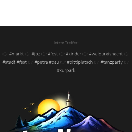
letzte Treffer:
👉
#markt
👉
#jbz
👉
#fest
👉
#kinder
👉
#walpurgisnacht
👉
#stadt #fest
👉
#petra #pau
👉
#pittiplatsch
👉
#tanzparty
👉
#kurpark