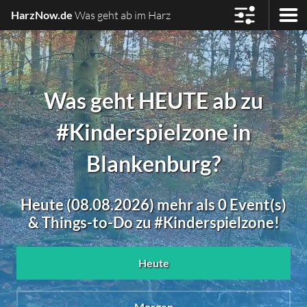
HarzNow.de
Was geht ab im Harz
Was geht HEUTE ab zu
#Kinderspielzone in
Blankenburg?
Heute (08.08.2026) mehr als 0 Event(s)
& Things-to-Do zu #Kinderspielzone!
Heute
Morgen