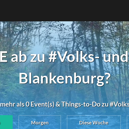
 ab zu #Volks- und 
Blankenburg?
mehr als 0 Event(s) & Things-to-Do zu #Volk
e
Morgen
Diese Woche