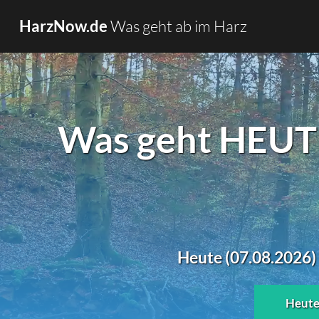
Was geht ab im Harz
HarzNow.de
Was geht HEUTE
Heute (07.08.2026) 
Heut