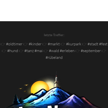
letzte Treffer:
👉
#oldtimer
👉
#kinder
👉
#markt
👉
#kurpark
👉
#stadt #fest
👉
#hund
👉
#tanz #mai
👉
#wald #erleben
👉
#september
👉
#rübeland