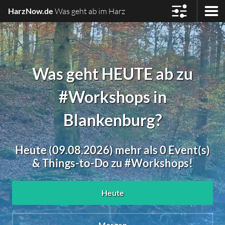
HarzNow.de
Was geht ab im Harz
Was geht HEUTE ab zu
#Workshops in
Blankenburg?
Heute (09.08.2026) mehr als 0 Event(s)
& Things-to-Do zu #Workshops!
Heute
Morgen