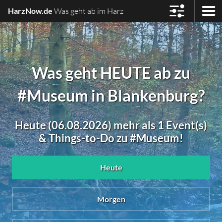
HarzNow.de
Was geht ab im Harz
Was geht HEUTE ab zu
#Museum in Blankenburg?
Heute (06.08.2026) mehr als 1 Event(s)
& Things-to-Do zu #Museum!
Heute
Morgen