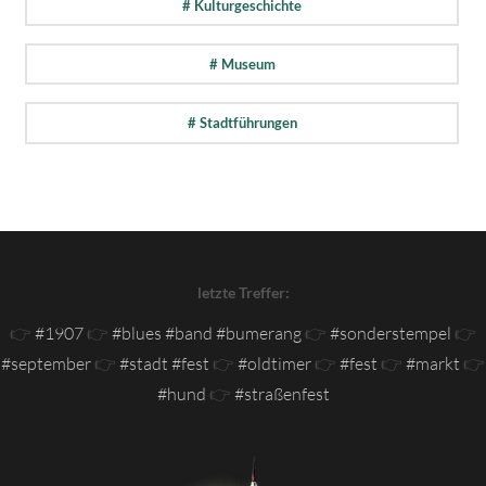
# Kulturgeschichte
# Museum
# Stadtführungen
letzte Treffer:
👉
#1907
👉
#blues #band #bumerang
👉
#sonderstempel
👉
#september
👉
#stadt #fest
👉
#oldtimer
👉
#fest
👉
#markt
👉
#hund
👉
#straßenfest