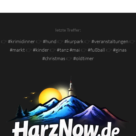
letzte Treffer:
👉
#krimidinner
👉
#hund
👉
#kurpark
👉
#veranstaltungen
👉
#markt
👉
#kinder
👉
#tanz #mai
👉
#fußball
👉
#ginas
#christmas
👉
#oldtimer