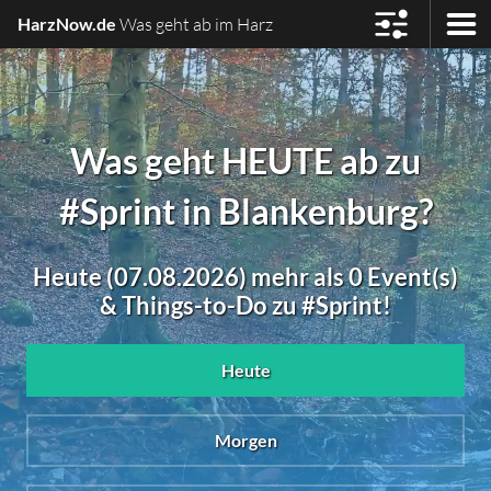
HarzNow.de
Was geht ab im Harz
Was geht HEUTE ab zu
#Sprint in Blankenburg?
Heute (07.08.2026) mehr als 0 Event(s)
& Things-to-Do zu #Sprint!
Heute
Morgen