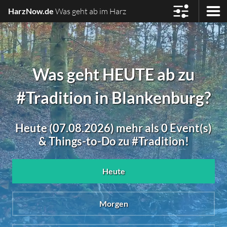
HarzNow.de
Was geht ab im Harz
Was geht HEUTE ab zu
#Tradition in Blankenburg?
Heute (07.08.2026) mehr als 0 Event(s)
& Things-to-Do zu #Tradition!
Heute
Morgen