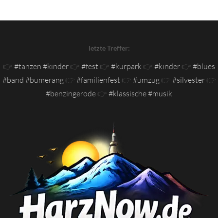
letzte Treffer:
👉
#tanzen #kinder
👉
#fest
👉
#kurpark
👉
#kinder
👉
#blues
#band #bumerang
👉
#familienfest
👉
#umzug
👉
#silvester
👉
#benzingerode
👉
#klassische #musik