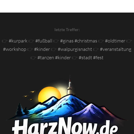
letzte Treffer:
👉
#kurpark
👉
#fußball
👉
#ginas #christmas
👉
#oldtimer
👉
#workshop
👉
#kinder
👉
#walpurgisnacht
👉
#veranstaltung
👉
#tanzen #kinder
👉
#stadt #fest