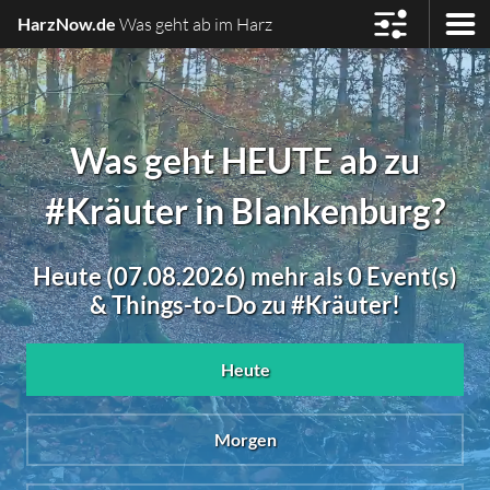
HarzNow.de
Was geht ab im Harz
Was geht HEUTE ab zu
#Kräuter in Blankenburg?
Heute (07.08.2026) mehr als 0 Event(s)
& Things-to-Do zu #Kräuter!
Heute
Morgen