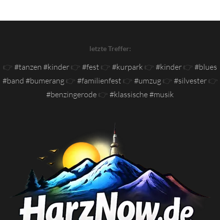
letzte Treffer:
👉
#tanzen #kinder
👉
#fest
👉
#kurpark
👉
#kinder
👉
#blues
#band #bumerang
👉
#familienfest
👉
#umzug
👉
#silvester
👉
#benzingerode
👉
#klassische #musik