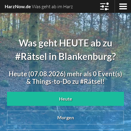
HarzNow.de
Was geht ab im Harz
Was geht HEUTE ab zu
#Rätsel in Blankenburg?
Heute (07.08.2026) mehr als 0 Event(s)
& Things-to-Do zu #Rätsel!
Heute
Morgen