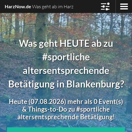
HarzNow.de
Was geht ab im Harz
Was geht HEUTE ab zu
#sportliche
altersentsprechende
Betätigung in Blankenburg?
Heute (07.08.2026) mehr als 0 Event(s)
& Things-to-Do zu #sportliche
altersentsprechende Betätigung!