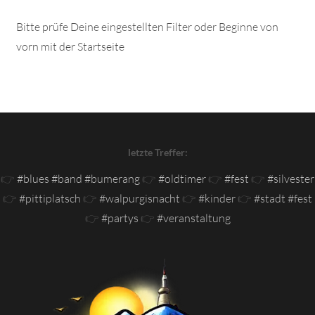
Bitte prüfe Deine eingestellten Filter oder Beginne von
vorn mit der Startseite
letzte Treffer:
👉
#blues #band #bumerang
👉
#oldtimer
👉
#fest
👉
#silvester
👉
#pittiplatsch
👉
#walpurgisnacht
👉
#kinder
👉
#stadt #fest
👉
#partys
👉
#veranstaltung