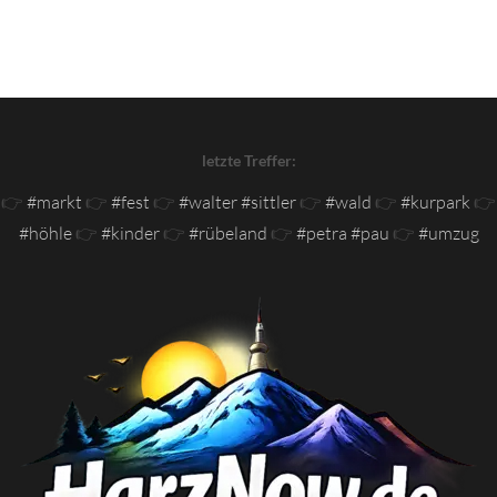
letzte Treffer:
👉
#markt
👉
#fest
👉
#walter #sittler
👉
#wald
👉
#kurpark
👉
#höhle
👉
#kinder
👉
#rübeland
👉
#petra #pau
👉
#umzug