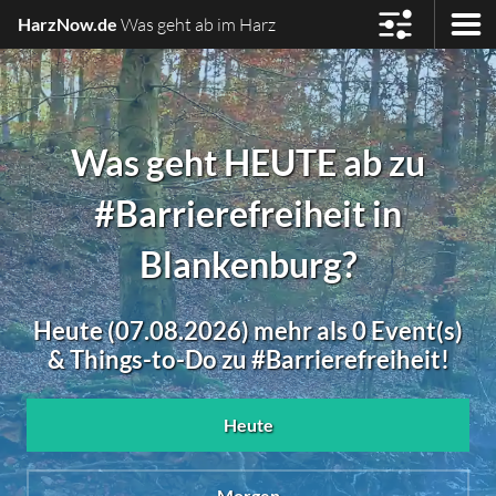
HarzNow.de
Was geht ab im Harz
Was geht HEUTE ab zu
#Barrierefreiheit in
Blankenburg?
Heute (07.08.2026) mehr als 0 Event(s)
& Things-to-Do zu #Barrierefreiheit!
Heute
Morgen