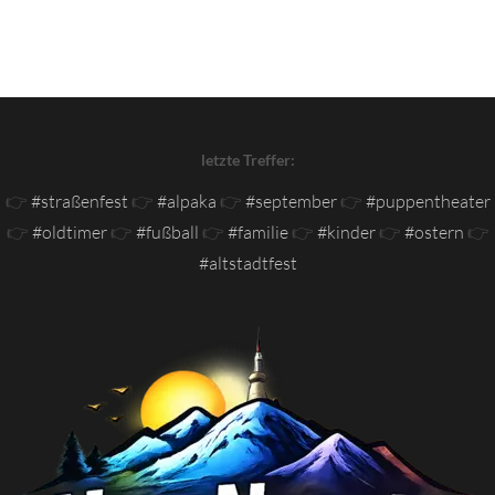
letzte Treffer:
👉
#straßenfest
👉
#alpaka
👉
#september
👉
#puppentheater
👉
#oldtimer
👉
#fußball
👉
#familie
👉
#kinder
👉
#ostern
👉
#altstadtfest