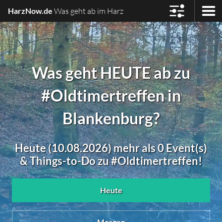
HarzNow.de
Was geht ab im Harz
Was geht HEUTE ab zu
#Oldtimertreffen in
Blankenburg?
Heute (10.08.2026) mehr als 0 Event(s)
& Things-to-Do zu #Oldtimertreffen!
Heute
Morgen