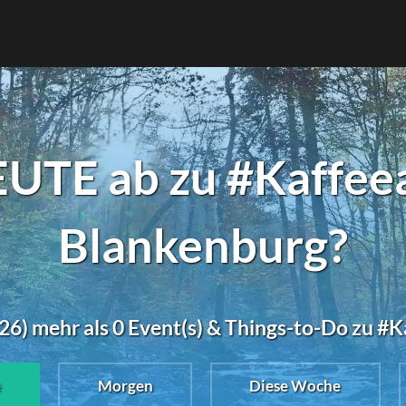
UTE ab zu #Kaffee
Blankenburg?
26) mehr als 0 Event(s) & Things-to-Do zu #
e
Morgen
Diese Woche