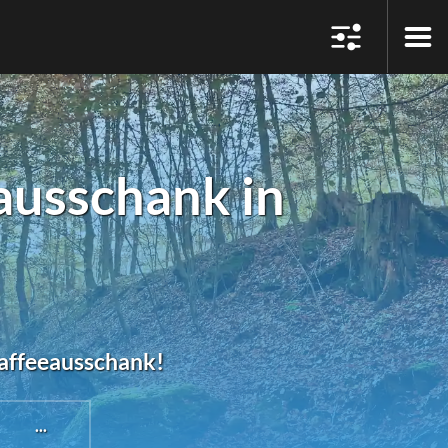
ausschank in
Kaffeeausschank!
...