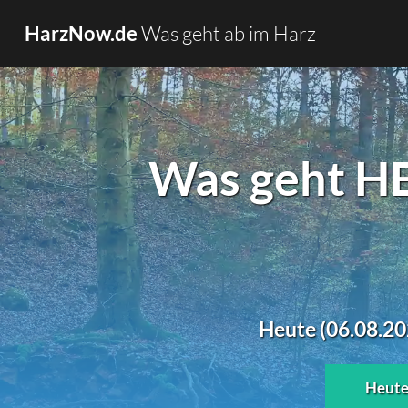
Was geht ab im Harz
HarzNow.de
Was geht HE
Heute (06.08.20
Heut