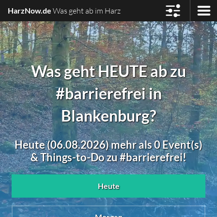
HarzNow.de
Was geht ab im Harz
Was geht HEUTE ab zu
#barrierefrei in
Blankenburg?
Heute (06.08.2026) mehr als 0 Event(s)
& Things-to-Do zu #barrierefrei!
Heute
Morgen