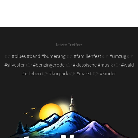
letzte Treffer:
👉
#blues #band #bumerang
👉
#familienfest
👉
#umzug
👉
#silvester
👉
#benzingerode
👉
#klassische #musik
👉
#wald
#erleben
👉
#kurpark
👉
#markt
👉
#kinder