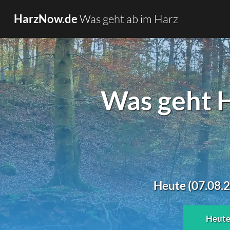
Was geht ab im Harz
HarzNow.de
Was geht H
Heute (07.08.2
Heut