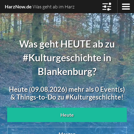
HarzNow.de
Was geht ab im Harz
Was geht HEUTE ab zu
#Kulturgeschichte in
Blankenburg?
Heute (09.08.2026) mehr als 0 Event(s)
& Things-to-Do zu #Kulturgeschichte!
Heute
Morgen