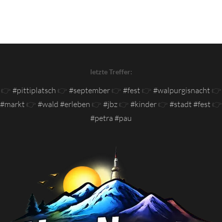
letzte Treffer:
👉
#pittiplatsch
👉
#september
👉
#fest
👉
#walpurgisnacht
👉
#markt
👉
#wald #erleben
👉
#jbz
👉
#kinder
👉
#stadt #fest
👉
#petra #pau